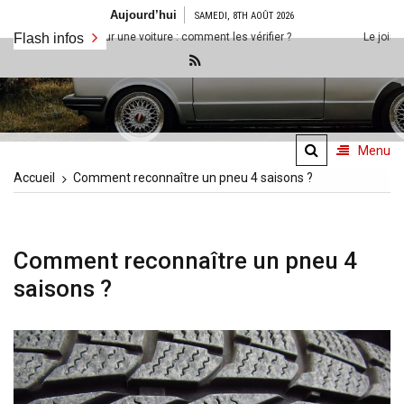
Aller
Aujourd’hui
SAMEDI, 8TH AOÛT 2026
au
és sur une voiture : comment les vérifier ?
Flash infos
Le joint de culasse HS 
contenu
Site référence sur la Golf 1
Golf-1.fr
et bien plus encore
Menu
Accueil
Comment reconnaître un pneu 4 saisons ?
Comment reconnaître un pneu 4
saisons ?